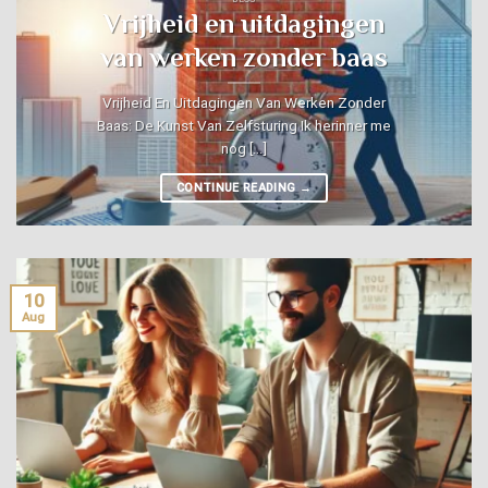
Vrijheid en uitdagingen
van werken zonder baas
Vrijheid En Uitdagingen Van Werken Zonder
Baas: De Kunst Van Zelfsturing Ik herinner me
nog [...]
CONTINUE READING
→
10
Aug