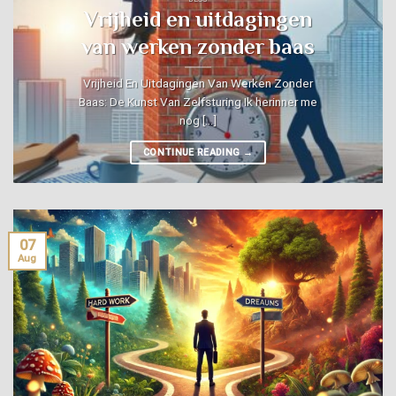
Vrijheid en uitdagingen
van werken zonder baas
Vrijheid En Uitdagingen Van Werken Zonder
Baas: De Kunst Van Zelfsturing Ik herinner me
nog [...]
CONTINUE READING
→
07
Aug