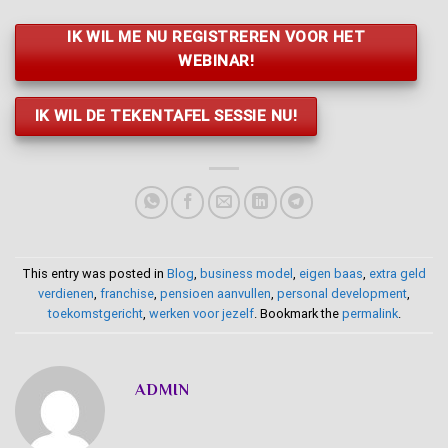
IK WIL ME NU REGISTREREN VOOR HET
WEBINAR!
IK WIL DE TEKENTAFEL SESSIE NU!
This entry was posted in
Blog
,
business model
,
eigen baas
,
extra geld
verdienen
,
franchise
,
pensioen aanvullen
,
personal development
,
toekomstgericht
,
werken voor jezelf
. Bookmark the
permalink
.
ADMIN