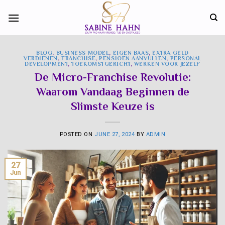
Skip
to
content
BLOG
,
BUSINESS MODEL
,
EIGEN BAAS
,
EXTRA GELD
VERDIENEN
,
FRANCHISE
,
PENSIOEN AANVULLEN
,
PERSONAL
DEVELOPMENT
,
TOEKOMSTGERICHT
,
WERKEN VOOR JEZELF
De Micro-Franchise Revolutie:
Waarom Vandaag Beginnen de
Slimste Keuze is
POSTED ON
JUNE 27, 2024
BY
ADMIN
27
Jun