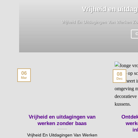
Vrijheid en uitda
Vrijheid En Uitdagingen Van Werken Zon
06
08
Mar
Dec
Vrijheid en uitdagingen van
Ontdek
werken zonder baas
werk
in
Vrijheid En Uitdagingen Van Werken