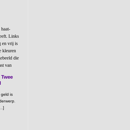
e Twee
d
geld is
derwerp.
..]