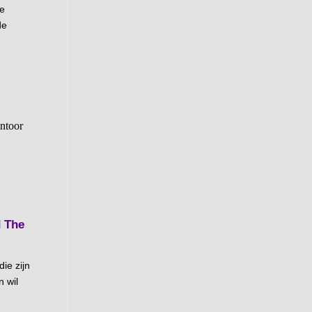
ne
de
d The
die zijn
 wil