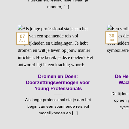
huiskamerbijeenkomsten waar je
moeder, [...]
30
07
Jul
Aug
Dromen en Doen:
De Hel
Doorzettingsvermogen voor
Wach
Young Professionals
De tijden
Als jonge professional sta je aan het
op een p
begin van een spannende reis vol
syste
mogelijkheden en [...]