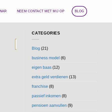
INAR
NEEM CONTACT MET MIJ OP
BLOG
CATEGORIES
08
Dec
Blog
(21)
business model
(6)
eigen baas
(12)
extra geld verdienen
(13)
franchise
(8)
passief inkomen
(8)
pensioen aanvullen
(9)
Ontdek de nieuwe ma