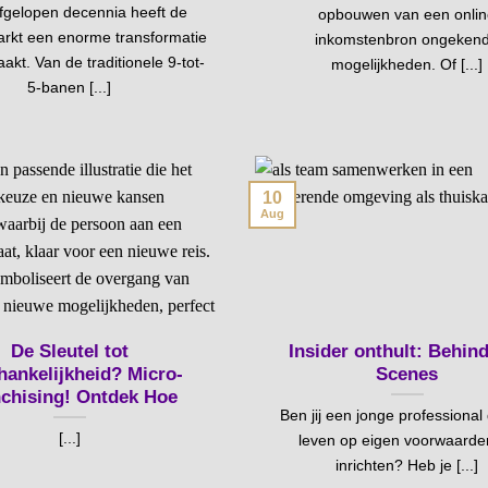
afgelopen decennia heeft de
opbouwen van een onli
rkt een enorme transformatie
inkomstenbron ongeken
kt. Van de traditionele 9-tot-
mogelijkheden. Of [...]
5-banen [...]
10
Aug
De Sleutel tot
Insider onthult: Behin
hankelijkheid? Micro-
Scenes
chising! Ontdek Hoe
Ben jij een jonge professional 
[...]
leven op eigen voorwaarden
inrichten? Heb je [...]