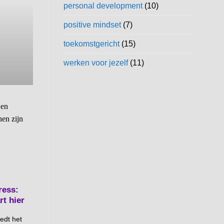
ink
personal development
(10)
In de afgelopen decennia heeft de a
positive mindset
(7)
trad
toekomstgericht
(15)
werken voor jezelf
(11)
ress:
rt hier
iedt het