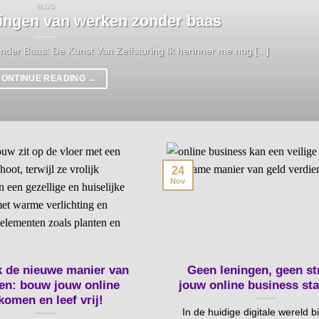
BLOG
gingen van werken zonder baas
der Baas: De Kunst Van Zelfsturing Ik herinner me nog [...]
CONTINUE READING
→
24
Nov
 de nieuwe manier van
Geen leningen, geen st
en: bouw jouw online
jouw online business sta
komen en leef vrij!
In de huidige digitale wereld b