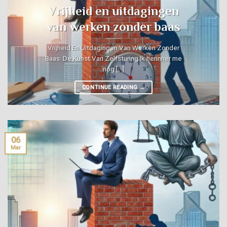
Vrijheid en uitdagingen
van werken zonder baas
Vrijheid En Uitdagingen Van Werken Zonder
Baas: De Kunst Van Zelfsturing Ik herinner me
nog [...]
CONTINUE READING
→
06
Mar