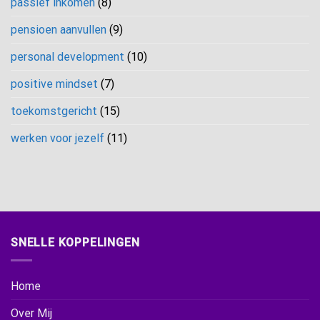
passief inkomen
(8)
pensioen aanvullen
(9)
personal development
(10)
positive mindset
(7)
toekomstgericht
(15)
werken voor jezelf
(11)
SNELLE KOPPELINGEN
Home
Over Mij